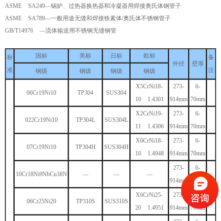
ASME SA249—锅炉、过热器换热器和冷凝器用焊接奥氏体钢管子
ASME SA789—一般用途无缝和焊接铁素体/奥氏体不锈钢管子
GB/T14976 —流体输送用不锈钢无缝钢管
国标
美标
日标
欧标
标
备
外径
壁厚
准
注
钢级
钢级
钢级
钢级
X5CrNi18-
273-
6-
06Cr19Ni10
TP304
SUS304
10 1.4301
914mm
70mm
X2CrNi19-
273-
6-
022Cr19Ni10
TP304L
SUS304L
11 1.4306
914mm
70mm
X6CrNi18-
273-
6-
07Cr19Ni10
TP304H
SUS304H
10 1.4948
914mm
70mm
273-
6-
10Cr18Ni9NbCu38N
—
—
—
914mm
70mm
X6CrNi25-
273-
6-
06Cr25Ni20
TP310S
SUS310S
20 1.4951
914mm
70mm