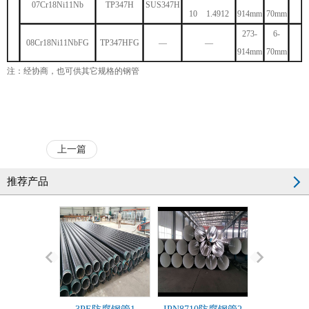
07Cr18Ni11Nb
TP347H
SUS347H
10 1.4912
914mm
70mm
273-
6-
08Cr18Ni11NbFG
TP347HFG
—
—
914mm
70mm
注：经协商，也可供其它规格的钢管
上一篇
推荐产品