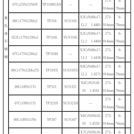
273-
6-
07Cr25Ni21NbN
TP310HCbN
—
—
914mm
70mm
X5CrNiMo17-
273-
6-
奥
06Cr17Ni12Mo2
TP316
SUS316
12-2 1.4401
914mm
70mm
氏
体
X2CrNiMo17-
273-
6-
022Cr17Ni12Mo2
TP316L
SUS316L
不
12-2 1.4404
914mm
70mm
锈
X3CrNiMo17-
273-
6-
07Cr17Ni12Mo2
TP316H
—
钢
13-3 1.4436
914mm
70mm
X6CrNiMo17-
273-
6-
06Cr17Ni12Mo2Ti
TP316Ti
SUS316Ti
12-2 1.4571
914mm
70mm
X6CrNiTi18-
273-
6-
06Cr18Ni11Ti
TP321
SUS321
10 1.4541
914mm
70mm
273-
6-
07Cr19Ni11Ti
TP321H
SUS321H
—
914mm
70mm
X6CrNiNb18-
273-
6-
06Cr18Ni11Nb
TP347
SUS347
10 1.4550
914mm
70mm
X7CrNiNb18-
273-
6-