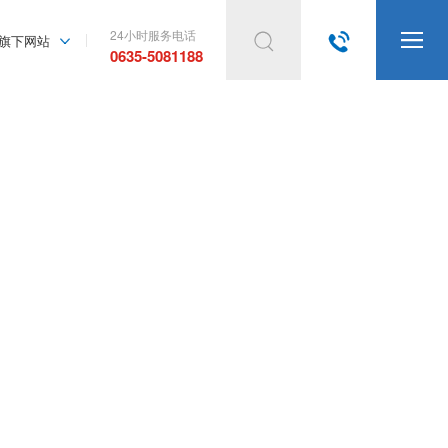
24小时服务电话




旗下网站
0635-5081188

产品展示
产品详情页

