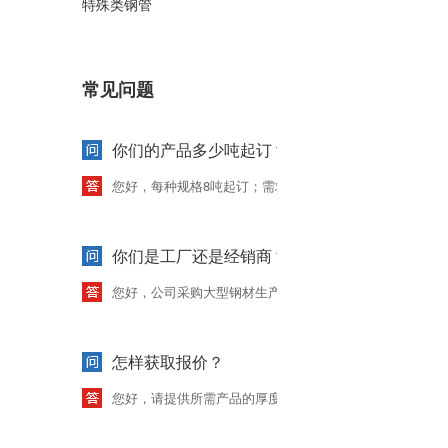
特殊类钢管
常见问题
你们的产品多少吨起订？需求量少怎么办？
您好，每种规格8吨起订；需求量少，可拨打客服热线：0635
你们是工厂还是经销商？
您好，公司采购大型钢材生产厂家，。用户遍布全国，可
怎样获取报价？
您好，请提供所需产品的厚度、直径、长度(mm),需求总量(吨)，方