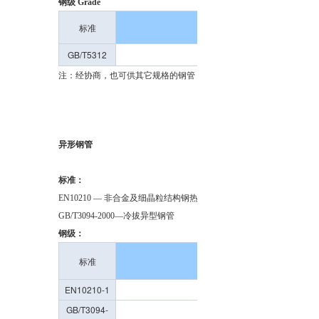
钢级 Grade
标准
钢级
GB/T5312
320、360、410、460、
注：经协商，也可供其它规格的钢管
异形钢管
标准：
EN10210 — 非合金及细晶粒结构钢热成型结构管（空心材）
GB/T3094-2000—冷拔异型钢管
钢级：
标准
钢级
EN10210-1
S235、S275、S355
GB/T3094-
10、20、Q195、Q235B