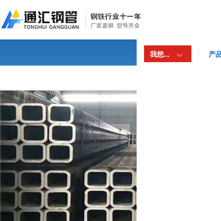
我想...
产
