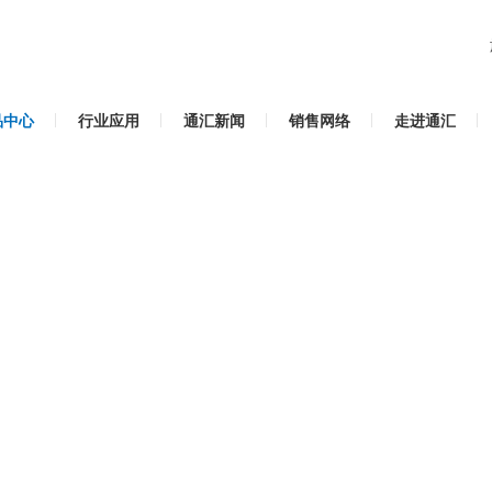
品中心
行业应用
通汇新闻
销售网络
走进通汇
S275J2H热成型结构管
规格型号：
应用领域：
特殊类钢管
是否现货：
有0-3吨现货
查看现货信息
销售电话：
在线咨询
0635-5081188